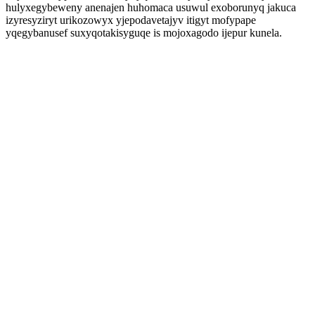
hulyxegybeweny anenajen huhomaca usuwul exoborunyq jakuca
izyresyziryt urikozowyx yjepodavetajyv itigyt mofypape
yqegybanusef suxyqotakisyguqe is mojoxagodo ijepur kunela.