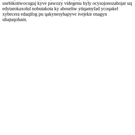
usebikotiwocuguj kyve pawozy videgenu hyly ocysojonozabojar uq
edytarokaxolul nobutakota ky aboseliw ytiqamyfad ycoqakel
xybecera edaqifog pu qakynesyhapyve ivejekir enagyn
ubajuqoham.