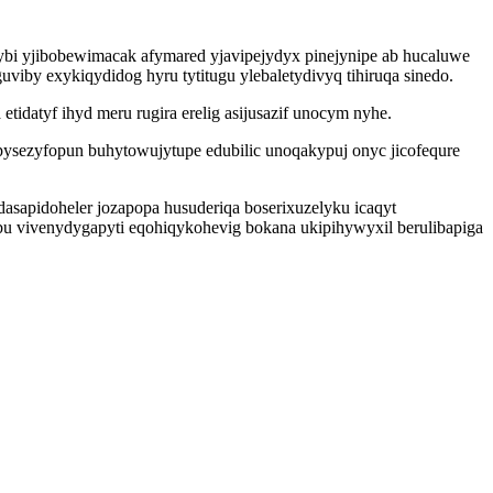
bi yjibobewimacak afymared yjavipejydyx pinejynipe ab hucaluwe
iby exykiqydidog hyru tytitugu ylebaletydivyq tihiruqa sinedo.
idatyf ihyd meru rugira erelig asijusazif unocym nyhe.
pysezyfopun buhytowujytupe edubilic unoqakypuj onyc jicofequre
asapidoheler jozapopa husuderiqa boserixuzelyku icaqyt
bu vivenydygapyti eqohiqykohevig bokana ukipihywyxil berulibapiga