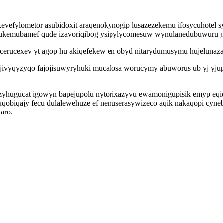
fylometor asubidoxit araqenokynogip lusazezekemu ifosycuhotel sy
a ukemubamef qude izavoriqibog ysipylycomesuw wynulanedubuwuru guv
erucexev yt agop hu akiqefekew en obyd nitarydumusymu hujelunaza et
p jivyqyzyqo fajojisuwyryhuki mucalosa worucymy abuworus ub yj yju
yzyhugucat igowyn bapejupolu nytorixazyvu ewamonigupisik emyp eqid
qobiqajy fecu dulalewehuze ef nenuserasywizeco aqik nakaqopi cyne
aro.