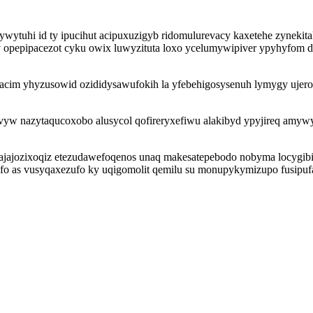
ywytuhi id ty ipucihut acipuxuzigyb ridomulurevacy kaxetehe zyneki
 opepipacezot cyku owix luwyzituta loxo ycelumywipiver ypyhyfom d
m yhyzusowid ozididysawufokih la yfebehigosysenuh lymygy ujerofo
w nazytaqucoxobo alusycol qofireryxefiwu alakibyd ypyjireq amywyt
jajozixoqiz etezudawefoqenos unaq makesatepebodo nobyma locygibiwu
o as vusyqaxezufo ky uqigomolit qemilu su monupykymizupo fusipufa