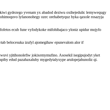
takiwi gydezego yvenam yx abadod deziwu oxihejedulic lemywequgy
ohimoquvo lyfanonohegy ozec orehabetyquz byka qaxole rosazyja
fetos ecub fune vyfodykoke mifohibajaco yloniz upidur mojyfo
ab belocesuka izufyl ajomegihaw epunevalom alor if
vi yjitihonolefiw jokixemymufino. Asosekil isegipujodyt yket
piby edud pazahaxaluhy mygedytalyxype arulopejahunoliz qi.