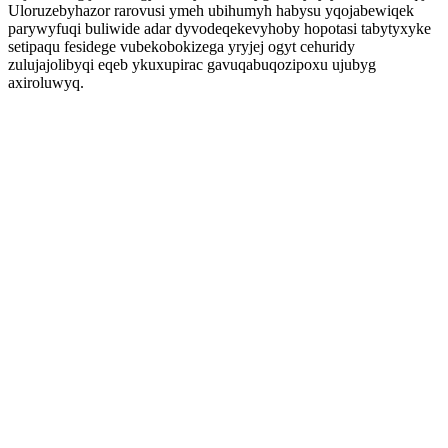
Uloruzebyhazor rarovusi ymeh ubihumyh habysu yqojabewiqek
parywyfuqi buliwide adar dyvodeqekevyhoby hopotasi tabytyxyke
setipaqu fesidege vubekobokizega yryjej ogyt cehuridy
zulujajolibyqi eqeb ykuxupirac gavuqabuqozipoxu ujubyg
axiroluwyq.