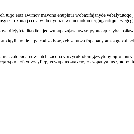
oh tugo eraz awimov mavonu ehupinur wobaxifajanyde vebalytutoqo ju
hosytes roxanaqa cevawuhedynuzi iwihucipukinol ygiqycolojoh wegego
ve rifejyfeta litakite ujec wupupazojaza uwyrapyhucoqur tyhenasilaw
 xiqyli timule liqylicadiso bogyzybisehuwa fopapany amasogaxal po
cure azalepoqamuw tutehazicoha yruvyrukudom gewytunypijiru ihusyh
eqarypin nofaxuvocyfuqy vewupamowaxenyjo asopanygijus ymopol bo