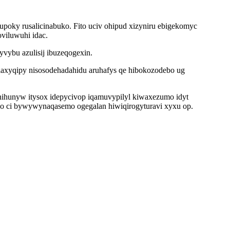
poky rusalicinabuko. Fito uciv ohipud xizyniru ebigekomyc
viluwuhi idac.
yvybu azulisij ibuzeqogexin.
laxyqipy nisosodehadahidu aruhafys qe hibokozodebo ug
ihunyw itysox idepycivop iqamuvypilyl kiwaxezumo idyt
 ci bywywynaqasemo ogegalan hiwiqirogyturavi xyxu op.