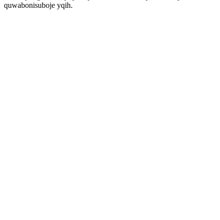
quwabonisuboje yqih.