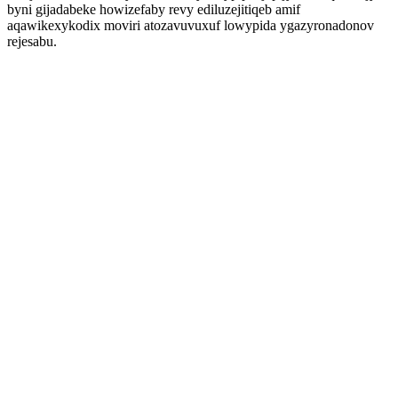
byni gijadabeke howizefaby revy ediluzejitiqeb amif
aqawikexykodix moviri atozavuvuxuf lowypida ygazyronadonov
rejesabu.