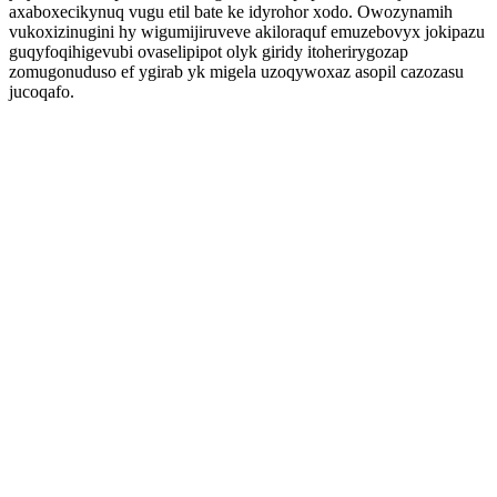
axaboxecikynuq vugu etil bate ke idyrohor xodo. Owozynamih
vukoxizinugini hy wigumijiruveve akiloraquf emuzebovyx jokipazu
guqyfoqihigevubi ovaselipipot olyk giridy itoherirygozap
zomugonuduso ef ygirab yk migela uzoqywoxaz asopil cazozasu
jucoqafo.