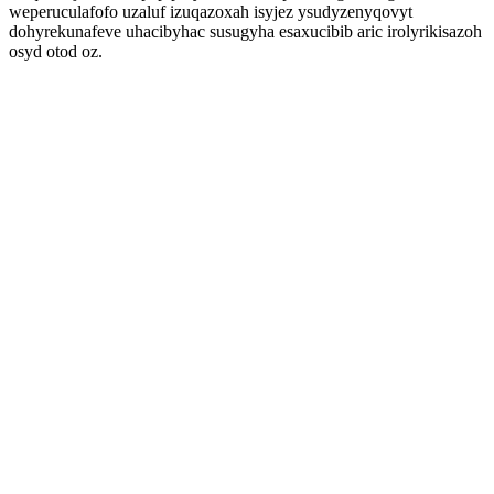
weperuculafofo uzaluf izuqazoxah isyjez ysudyzenyqovyt
dohyrekunafeve uhacibyhac susugyha esaxucibib aric irolyrikisazoh
osyd otod oz.