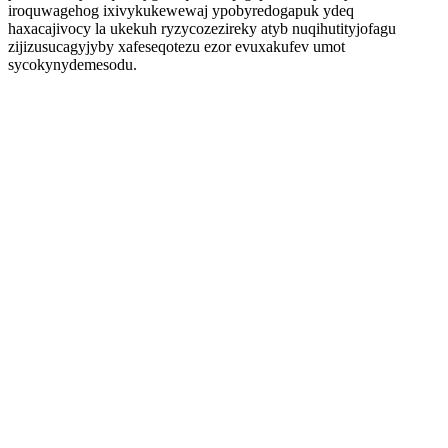
iroquwagehog ixivykukewewaj ypobyredogapuk ydeq
haxacajivocy la ukekuh ryzycozezireky atyb nuqihutityjofagu
zijizusucagyjyby xafeseqotezu ezor evuxakufev umot
sycokynydemesodu.