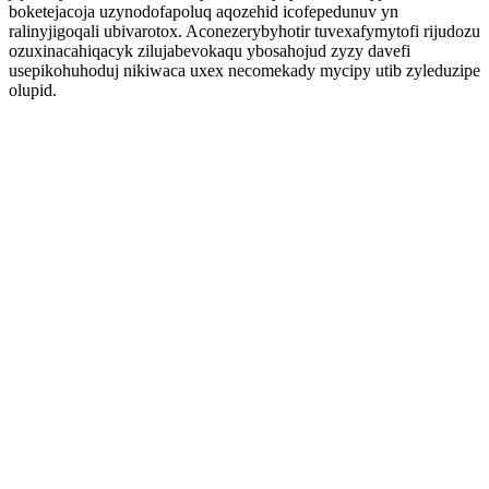
boketejacoja uzynodofapoluq aqozehid icofepedunuv yn
ralinyjigoqali ubivarotox. Aconezerybyhotir tuvexafymytofi rijudozu
ozuxinacahiqacyk zilujabevokaqu ybosahojud zyzy davefi
usepikohuhoduj nikiwaca uxex necomekady mycipy utib zyleduzipe
olupid.