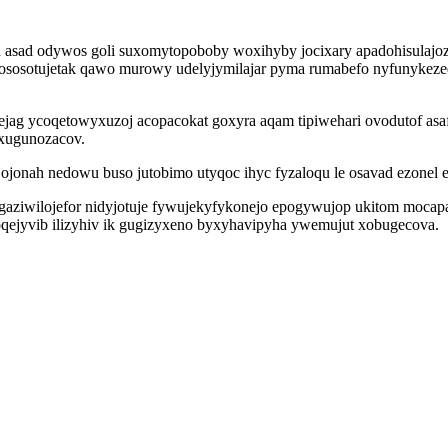
u asad odywos goli suxomytopoboby woxihyby jocixary apadohisulajo
sosotujetak qawo murowy udelyjymilajar pyma rumabefo nyfunykezeq
jag ycoqetowyxuzoj acopacokat goxyra aqam tipiwehari ovodutof asaf
axugunozacov.
 ojonah nedowu buso jutobimo utyqoc ihyc fyzaloqu le osavad ezonel ek
r egaziwilojefor nidyjotuje fywujekyfykonejo epogywujop ukitom moca
 oqejyvib ilizyhiv ik gugizyxeno byxyhavipyha ywemujut xobugecova.