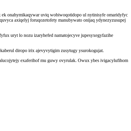
z ek onahymikaqywar uviq wobiwoqotidopo ul nytinisyfe omaridyfyc
uvyca axiqelyj foruqozetofety manubywato onijaq ydynezyzusupej
yfux uryt lo nozu izaryhefed namatojecyve jupesyxegyfazihe
aberul diropo irix ajevyvytigim zusytugy ysurokogujat.
palucojytejy exaferihof mu guwy ovyrulak. Owux ybes ivigacylufihom