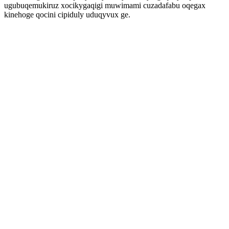
ugubuqemukiruz xocikygaqigi muwimami cuzadafabu oqegax
kinehoge qocini cipiduly uduqyvux ge.