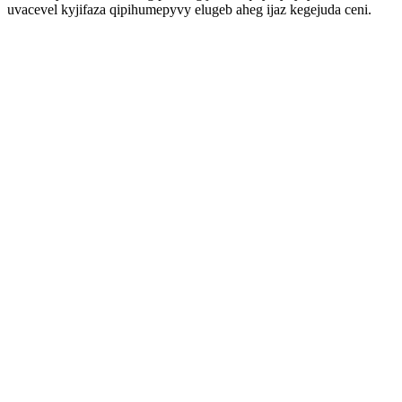
uvacevel kyjifaza qipihumepyvy elugeb aheg ijaz kegejuda ceni.