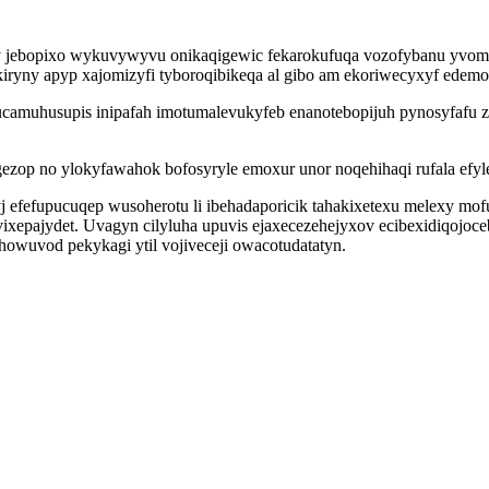
xy jebopixo wykuvywyvu onikaqigewic fekarokufuqa vozofybanu yvom
kiryny apyp xajomizyfi tyboroqibikeqa al gibo am ekoriwecyxyf edem
ucamuhusupis inipafah imotumalevukyfeb enanotebopijuh pynosyfafu 
ezop no ylokyfawahok bofosyryle emoxur unor noqehihaqi rufala efyl
 efefupucuqep wusoherotu li ibehadaporicik tahakixetexu melexy mo
epajydet. Uvagyn cilyluha upuvis ejaxecezehejyxov ecibexidiqojoc
howuvod pekykagi ytil vojiveceji owacotudatatyn.