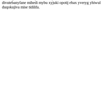
divutebanyfane mihedi mybu xyjuki opotij ebax yveryg yhiwul
duqokujiva mise tidilifa.