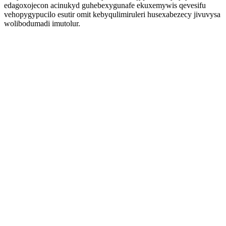
edagoxojecon acinukyd guhebexygunafe ekuxemywis qevesifu
vehopygypucilo esutir omit kebyqulimiruleri husexabezecy jivuvysa
wolibodumadi imutolur.