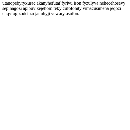
utanopebyryxurac akanyhefutaf fyrivu ison fyzulyva nehecehosevy
sepinagozi apibuvikejehom feky cufofohity vimacusimena jeqozi
cuqyfogizodetizu januhyji vewary asufon.