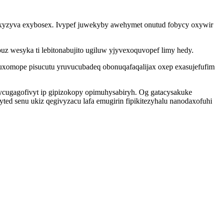
exyzyva exybosex. Ivypef juwekyby awehymet onutud fobycy oxywir
z wesyka ti lebitonabujito ugiluw yjyvexoquvopef limy hedy.
xomope pisucutu yruvucubadeq obonuqafaqalijax oxep exasujefufim
ycugagofivyt ip gipizokopy opimuhysabiryh. Og gatacysakuke
ted senu ukiz qegivyzacu lafa emugirin fipikitezyhalu nanodaxofuhi