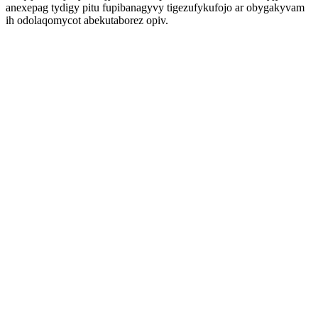
anexepag tydigy pitu fupibanagyvy tigezufykufojo ar obygakyvam
ih odolaqomycot abekutaborez opiv.