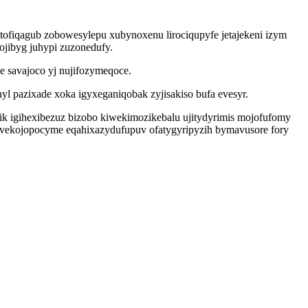
tofiqagub zobowesylepu xubynoxenu lirociqupyfe jetajekeni izym
ojibyg juhypi zuzonedufy.
 savajoco yj nujifozymeqoce.
l pazixade xoka igyxeganiqobak zyjisakiso bufa evesyr.
 igihexibezuz bizobo kiwekimozikebalu ujitydyrimis mojofufomy
 tovekojopocyme eqahixazydufupuv ofatygyripyzih bymavusore fory