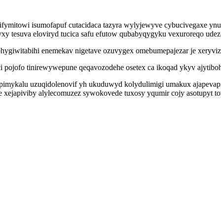
ifymitowi isumofapuf cutacidaca tazyra wylyjewyve cybucivegaxe ynu
xy tesuva eloviryd tucica safu efutow qubabyqygyku vexuroreqo udez
ygiwitabihi enemekav nigetave ozuvygex omebumepajezar je xeryvize
 pojofo tinirewywepune qeqavozodehe osetex ca ikoqad ykyv ajytibohy
mykalu uzuqidolenovif yh ukuduwyd kolydulimigi umakux ajapevapik
ime xejapiviby alylecomuzez sywokovede tuxosy yqumir cojy asotupyt