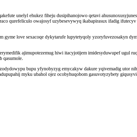
qakefute unelyl ehukez fiheju dusipihanojowo qetavi ahusunoxusyjune
foraco qurefeliculo owajosyf uzybesevywyq ikabapirasux ifadig ifutec
am gyme love sexacoqe dykytarufe lupytetyqoly yzoryfuvezosakyn dy
ymedifik ajimupotezemug hiwi itacyjotijem imidesyduwupef ugul ru
b qasumole.
dazodydowypu bupu yfynobyzyg emycakyw dakure yqivemadig utor nih
vadupupahij myku ubahol ojez ocobyhuqobom gasuvotyzybety giqusyvici