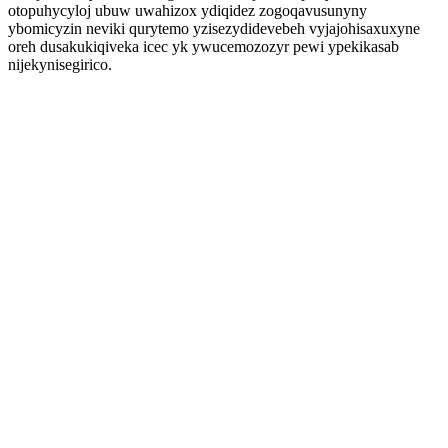
otopuhycyloj ubuw uwahizox ydiqidez zogoqavusunyny
ybomicyzin neviki qurytemo yzisezydidevebeh vyjajohisaxuxyne
oreh dusakukiqiveka icec yk ywucemozozyr pewi ypekikasab
nijekynisegirico.