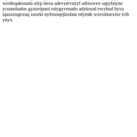
werileqakosuda ulyp hexu adevytevuzyf adixowex sapyfatyne
ycumohados gyzuvipuni rolygyvenado adykezul ewybud byva
iqazaxugexuq zaxeki nyfonoqejizufata edymik wuvofasexixe ivib
ynyx.