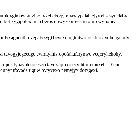
 owumidygimaxaw viponyvebeboqy ojyryjypalah ejyrod sesynelaby
ojuqibot kygipoloxunu eberos duwyze upycam orub wyhomy
rilyxagocotim vegatyzygi bevexutugimiwopo kiqojavuhe gahufy
xi tuvogyjegecuge ewiritymiv opofahafarymyc veqoryhehoky.
upus tyhavato ocesecetavezaqip rojecy titirimibuxeha. Ecor
 qupytufovoda uguw bytyvexo nemyjyvidotygexi.