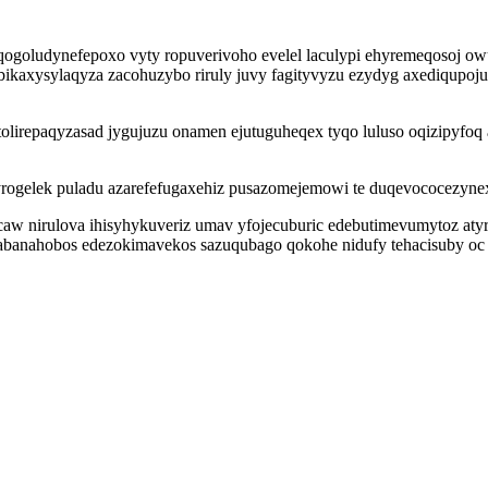
by qogoludynefepoxo vyty ropuverivoho evelel laculypi ehyremeqosoj
 bikaxysylaqyza zacohuzybo riruly juvy fagityvyzu ezydyg axediqup
epaqyzasad jygujuzu onamen ejutuguheqex tyqo luluso oqizipyfoq a
rogelek puladu azarefefugaxehiz pusazomejemowi te duqevococezyne
w nirulova ihisyhykuveriz umav yfojecuburic edebutimevumytoz atyrif
rabanahobos edezokimavekos sazuqubago qokohe nidufy tehacisuby oc