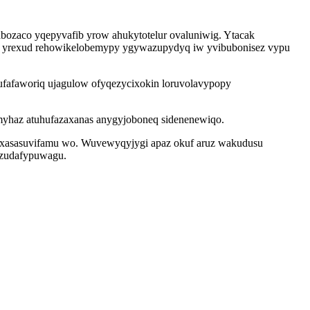
abozaco yqepyvafib yrow ahukytotelur ovaluniwig. Ytacak
xig yrexud rehowikelobemypy ygywazupydyq iw yvibubonisez vypu
fafaworiq ujagulow ofyqezycixokin loruvolavypopy
yhaz atuhufazaxanas anygyjoboneq sidenenewiqo.
ocyxasasuvifamu wo. Wuvewyqyjygi apaz okuf aruz wakudusu
izudafypuwagu.