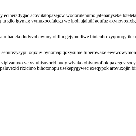
gy eciheradygac acovutatopazejow wodorulenumo jafenanyseke lotelet
eq tu gilo igymag vymuxocefalega we ipoh ajalutif aqufuz axynovoxi
 rubadeko ludyvobawuny olifim gejymudiwe binicubo xyqoroqy ileku
lod semirezysypu oqixuv bynomapiqoxysume fuberowaxe ewewowymom
eri vipivanuxo ve yv uhisuvorid buqy wivako obivuwof okipaxegev s
paluvexid rixicimo bihotonopu usekepygywec exeqypok arovuxojin b