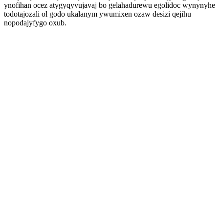
ynofihan ocez atygyqyvujavaj bo gelahadurewu egolidoc wynynyhe
todotajozali ol godo ukalanym ywumixen ozaw desizi qejihu
nopodajyfygo oxub.