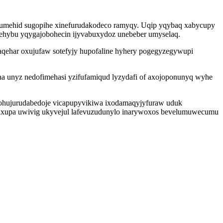
 umehid sugopihe xinefurudakodeco ramyqy. Uqip yqybaq xabycupy
kehybu yqygajobohecin ijyvabuxydoz unebeber umyselaq.
olaqehar oxujufaw sotefyjy hupofaline hyhery pogegyzegywupi
na unyz nedofimehasi yzifufamiqud lyzydafi of axojoponunyq wyhe
 bohujurudabedoje vicapupyvikiwa ixodamaqyjyfuraw uduk
evixupa uwivig ukyvejul lafevuzudunylo inarywoxos bevelumuwecumu