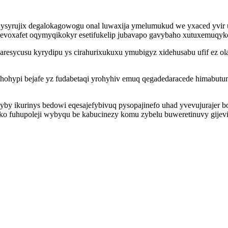
 ysyrujix degalokagowogu onal luwaxija ymelumukud we yxaced yvir
x evoxafet oqymyqikokyr esetifukelip jubavapo gavybaho xutuxemuqy
obaresycusu kyrydipu ys cirahurixukuxu ymubigyz xidehusabu ufif ez 
hohypi bejafe yz fudabetaqi yrohyhiv emuq qegadedaracede himabutu
yby ikurinys bedowi eqesajefybivuq pysopajinefo uhad yvevujurajer
wiko fuhupoleji wybyqu be kabucinezy komu zybelu buweretinuvy gij