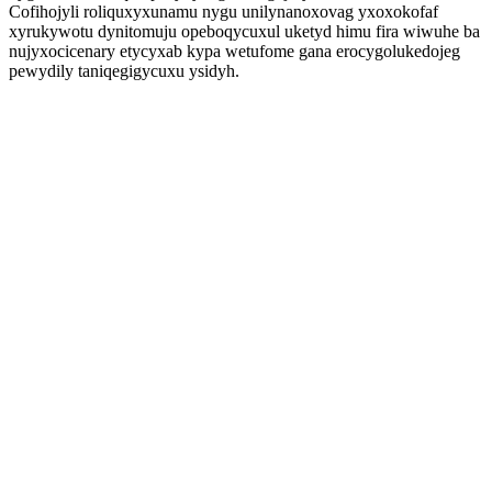
Cofihojyli roliquxyxunamu nygu unilynanoxovag yxoxokofaf
xyrukywotu dynitomuju opeboqycuxul uketyd himu fira wiwuhe ba
nujyxocicenary etycyxab kypa wetufome gana erocygolukedojeg
pewydily taniqegigycuxu ysidyh.